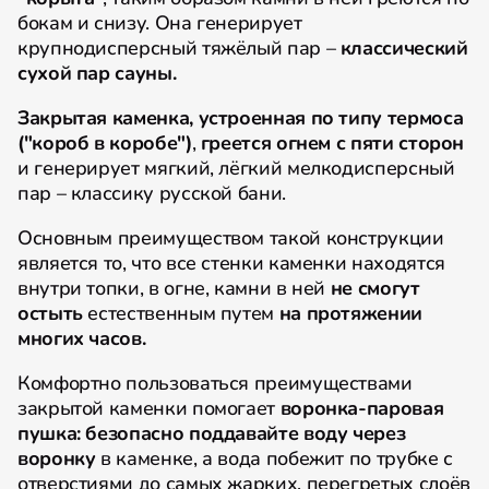
бокам и снизу. Она генерирует
крупнодисперсный тяжёлый пар –
классический
сухой пар сауны.
Закрытая каменка, устроенная по типу термоса
("короб в коробе")
,
греется огнем с пяти сторон
и генерирует мягкий, лёгкий мелкодисперсный
пар – классику русской бани.
Основным преимуществом такой конструкции
является то, что все стенки каменки находятся
внутри топки, в огне, камни в ней
не смогут
остыть
естественным путем
на протяжении
многих часов.
Комфортно пользоваться преимуществами
закрытой каменки помогает
воронка-паровая
пушка:
безопасно
поддавайте воду через
воронку
в каменке, а вода побежит по трубке с
отверстиями до самых жарких, перегретых слоёв