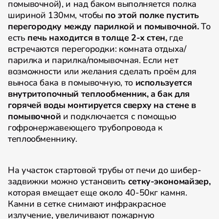
помывочной), и над баком выполняется полка
шириной 130мм, чтобы
по этой полке пустить
перегородку между парилкой и помывочной.
То
есть
печь находится в толще 2-х стен,
где
встречаются перегородки: комната отдыха/
парилка и парилка/помывочная. Если нет
возможности или желания сделать проём для
выноса бака в помывочную, то
используется
внутритопочный теплообменник, а бак для
горячей воды монтируется сверху на стене в
помывочной
и подключается с помощью
гофронержавеющего трубопровода к
теплообменнику.
На участок стартовой трубы от печи до шибер-
задвижки можно установить
сетку-экономайзер,
которая вмещает еще около 40-50кг камня.
Камни в сетке снимают инфракрасное
излучение, увеличивают пожарную