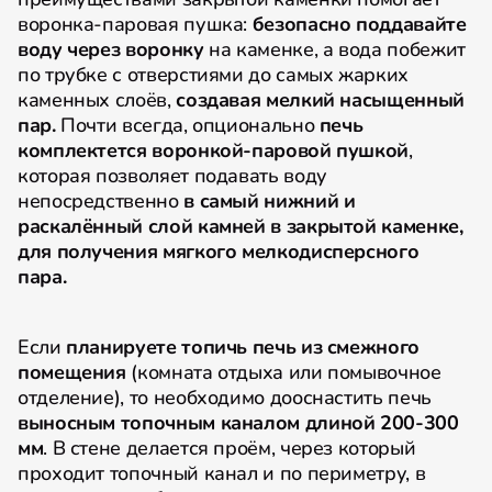
воронка-паровая пушка:
безопасно
поддавайте
воду через воронку
на каменке, а вода побежит
по трубке с отверстиями до самых жарких
каменных слоёв,
создавая мелкий насыщенный
пар.
Почти всегда, опционально
печь
комплектется воронкой-паровой пушкой
,
которая позволяет подавать воду
непосредственно
в самый нижний и
раскалённый слой камней в закрытой каменке,
для получения мягкого мелкодисперсного
пара.
Если
планируете топичь печь из смежного
помещения
(комната отдыха или помывочное
отделение), то необходимо дооснастить печь
выносным топочным каналом длиной 200-300
мм
. В стене делается проём, через который
проходит топочный канал и по периметру, в