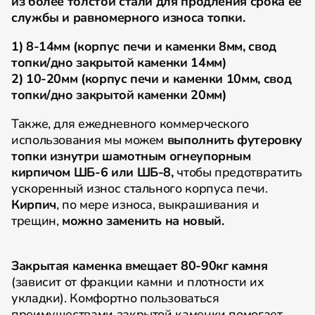
из более толстой стали для продления срока её
службы и равномерного износа топки.
1) 8-14мм (корпус печи и каменки 8мм, свод
топки/дно закрытой каменки 14мм)
2) 10-20мм (корпус печи и каменки 10мм, свод
топки/дно закрытой каменки 20мм)
Также, для ежедневного коммерческого
использования мы можем
выполнить футеровку
топки изнутри шамотным огнеупорным
кирпичом ШБ-6 или ШБ-8,
чтобы предотвратить
ускоренный износ стального корпуса печи.
Кирпич
, по мере износа, выкрашивания и
трещин,
можно заменить на новый.
Закрытая каменка вмещает 80-90кг камня
(зависит от фракции камни и плотности их
укладки). Комфортно пользоваться
преимуществами закрытой каменки помогает