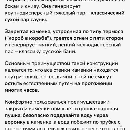
бокам и снизу. Она генерирует
крупнодисперсный тяжёлый пар –
классический
сухой пар сауны.
Закрытая каменка, устроенная по типу термоса
("короб в коробе")
,
греется огнем с пяти сторон
и генерирует мягкий, лёгкий мелкодисперсный
пар – классику русской бани.
Основным преимуществом такой конструкции
является то, что все стенки каменки находятся
внутри топки, в огне, камни в ней
не смогут
остыть
естественным путем
на протяжении
многих часов.
Комфортно пользоваться преимуществами
закрытой каменки помогает
воронка-паровая
пушка:
безопасно
поддавайте воду через
воронку
в каменке, а вода побежит по трубке с
отверстиями до самых жарких, перегретых слоёв