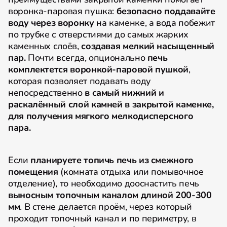
воронка-паровая пушка:
безопасно
поддавайте
воду через воронку
на каменке, а вода побежит
по трубке с отверстиями до самых жарких
каменных слоёв,
создавая мелкий насыщенный
пар.
Почти всегда, опционально
печь
комплектется воронкой-паровой пушкой
,
которая позволяет подавать воду
непосредственно
в самый нижний и
раскалённый слой камней в закрытой каменке,
для получения мягкого мелкодисперсного
пара.
Если
планируете топичь печь из смежного
помещения
(комната отдыха или помывочное
отделение), то необходимо дооснастить печь
выносным топочным каналом длиной 200-300
мм
. В стене делается проём, через который
проходит топочный канал и по периметру, в