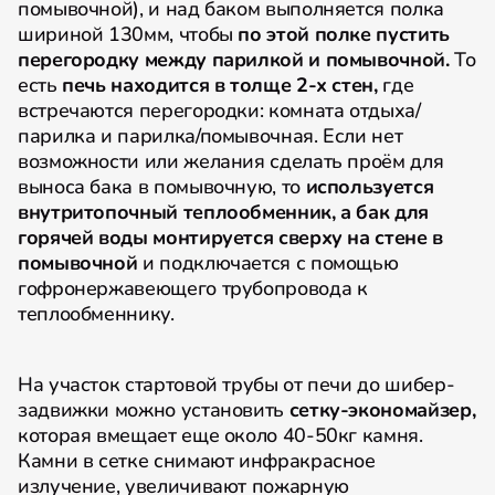
помывочной), и над баком выполняется полка
шириной 130мм, чтобы
по этой полке пустить
перегородку между парилкой и помывочной.
То
есть
печь находится в толще 2-х стен,
где
встречаются перегородки: комната отдыха/
парилка и парилка/помывочная. Если нет
возможности или желания сделать проём для
выноса бака в помывочную, то
используется
внутритопочный теплообменник, а бак для
горячей воды монтируется сверху на стене в
помывочной
и подключается с помощью
гофронержавеющего трубопровода к
теплообменнику.
На участок стартовой трубы от печи до шибер-
задвижки можно установить
сетку-экономайзер,
которая вмещает еще около 40-50кг камня.
Камни в сетке снимают инфракрасное
излучение, увеличивают пожарную