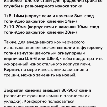
из более толстой стали для продления срока её
службы и равномерного износа топки.
1) 8-14мм (корпус печи и каменки 8мм, свод
топки/дно закрытой каменки 14мм)
2) 10-20мм (корпус печи и каменки 10мм, свод
топки/дно закрытой каменки 20мм)
Также, для ежедневного коммерческого
использования мы можем
выполнить футеровку
топки изнутри шамотным огнеупорным
кирпичом ШБ-6 или ШБ-8,
чтобы предотвратить
ускоренный износ стального корпуса печи.
Кирпич
, по мере износа, выкрашивания и
трещин,
можно заменить на новый.
Закрытая каменка вмещает 80-90кг камня
(зависит от фракции камни и плотности их
укладки). Комфортно пользоваться
преимуществами закрытой каменки помогает