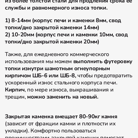
из более толстой стали для продления срока её
службы и равномерного износа топки.
1) 8-14мм (корпус печи и каменки 8мм, свод
топки/дно закрытой каменки 14мм)
2) 10-20мм (корпус печи и каменки 10мм, свод
топки/дно закрытой каменки 20мм)
Также, для ежедневного коммерческого
использования мы можем
выполнить футеровку
топки изнутри шамотным огнеупорным
кирпичом ШБ-6 или ШБ-8,
чтобы предотвратить
ускоренный износ стального корпуса печи.
Кирпич
, по мере износа, выкрашивания и
трещин,
можно заменить на новый.
Закрытая каменка вмещает 80-90кг камня
(зависит от фракции камни и плотности их
укладки). Комфортно пользоваться
преимуществами закрытой каменки помогает