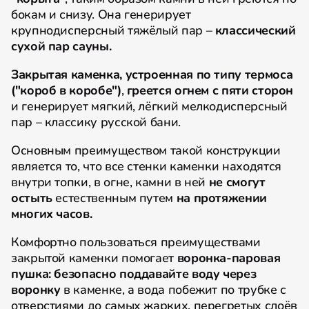
бокам и снизу. Она генерирует
крупнодисперсный тяжёлый пар –
классический
сухой пар сауны.
Закрытая каменка, устроенная по типу термоса
("короб в коробе")
,
греется огнем с пяти сторон
и генерирует мягкий, лёгкий мелкодисперсный
пар – классику русской бани.
Основным преимуществом такой конструкции
является то, что все стенки каменки находятся
внутри топки, в огне, камни в ней
не смогут
остыть
естественным путем
на протяжении
многих часов.
Комфортно пользоваться преимуществами
закрытой каменки помогает
воронка-паровая
пушка:
безопасно
поддавайте воду через
воронку
в каменке, а вода побежит по трубке с
отверстиями до самых жарких, перегретых слоёв