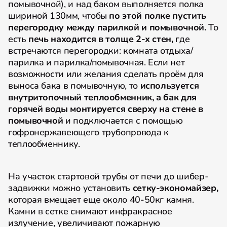
помывочной), и над баком выполняется полка
шириной 130мм, чтобы
по этой полке пустить
перегородку между парилкой и помывочной.
То
есть
печь находится в толще 2-х стен,
где
встречаются перегородки: комната отдыха/
парилка и парилка/помывочная. Если нет
возможности или желания сделать проём для
выноса бака в помывочную, то
используется
внутритопочный теплообменник, а бак для
горячей воды монтируется сверху на стене в
помывочной
и подключается с помощью
гофронержавеющего трубопровода к
теплообменнику.
На участок стартовой трубы от печи до шибер-
задвижки можно установить
сетку-экономайзер,
которая вмещает еще около 40-50кг камня.
Камни в сетке снимают инфракрасное
излучение, увеличивают пожарную