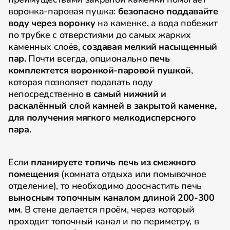
воронка-паровая пушка:
безопасно
поддавайте
воду через воронку
на каменке, а вода побежит
по трубке с отверстиями до самых жарких
каменных слоёв,
создавая мелкий насыщенный
пар.
Почти всегда, опционально
печь
комплектется воронкой-паровой пушкой
,
которая позволяет подавать воду
непосредственно
в самый нижний и
раскалённый слой камней в закрытой каменке,
для получения мягкого мелкодисперсного
пара.
Если
планируете топичь печь из смежного
помещения
(комната отдыха или помывочное
отделение), то необходимо дооснастить печь
выносным топочным каналом длиной 200-300
мм
. В стене делается проём, через который
проходит топочный канал и по периметру, в