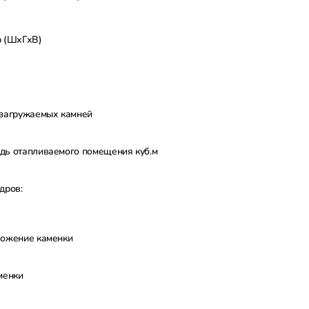
р (ШхГхВ)
загружаемых камней
ь отапливаемого помещения куб.м
дров:
ожение каменки
менки