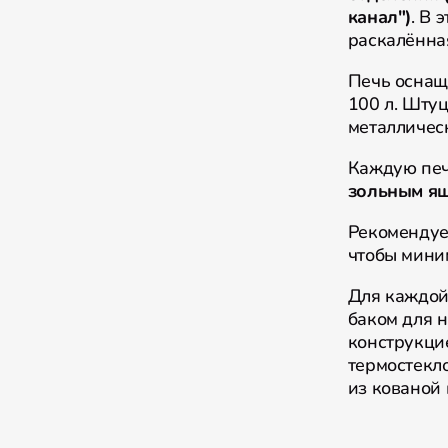
канал")
. В 
раскалённая
Печь осна
100 л. Штуц
металличес
Каждую печ
зольным я
Рекомендуе
чтобы мини
Для каждо
баком для н
конструкцие
термостекло
из кованой