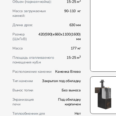
3
Объем (парная+мойка):
15-25 м
Масса загружаемых
90-110 кг
камней:
Длина дров:
630 мм
Размер
420(590)х660х1100(1600)
(ШхГхВ)
мм
Масса
177 кг
3
Площадь отапливаемого
15-25 м
помещения куб.м
Расположение каменки
Каменка Влево
Тип каменки
Закрытая под обкладку
Вынос топки
Без выноса
Экранизация
Под обкладку
печи
кирпичем
Теплообменник для
Нет