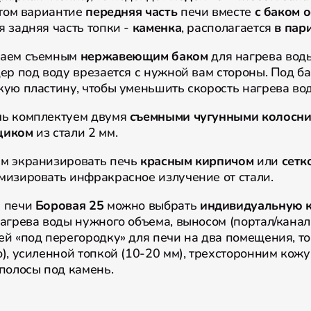
этом вариантие
передняя часть
печи вместе
с баком о
 задняя часть топки -
каменка
, располагается
в пар
щаем съемным
нержавеющим баком
для нагрева воды
ер под воду врезается с нужной вам стороны. Под б
кую пластину, чтобы уменьшить скорость нагрева в
ь комплектуем двумя
съемными чугунными колосн
щиком
из стали 2 мм.
м экранизировать печь
красным кирпичом
или
сетк
мизировать инфракрасное излучение от стали.
й печи
Боровая 25
можно выбрать
индивидуальную 
агрева воды нужного объема, выносом (портал/канал 
й «под перегородку» для печи на два помещения, то
), усиленной топкой (10-20 мм), трехсторонним кож
 полосы под камень.