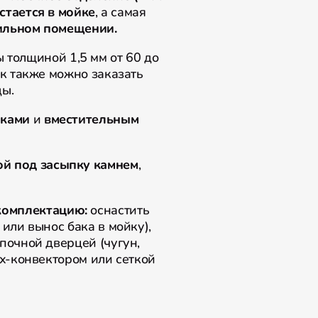
стается в мойке
, а самая
ильном помещении.
 толщиной 1,5 мм от 60 до
ак также можно заказать
оды.
иками
и
вместительным
ой под засыпку камнем
,
комплектацию:
оснастить
или вынос бака в мойку),
почной дверцей (чугун,
ух-конвектором или сеткой