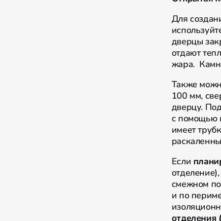
Для создан
используйт
дверцы зак
отдают теп
жара. Камни
Также можн
100 мм, све
дверцу. По
с помощью 
имеет трубк
раскаленны
Если
плани
отделение),
смежном по
и по перим
изоляционн
отделения 