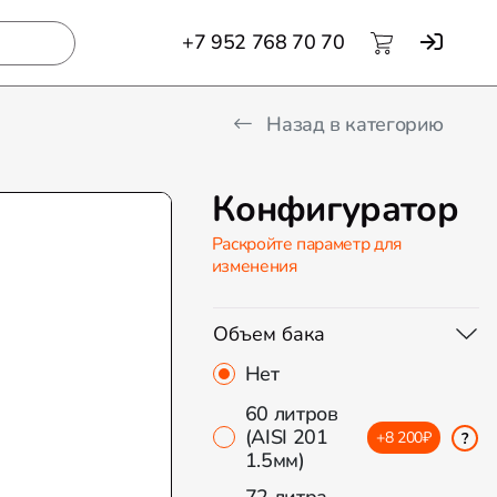
+7 952 768 70 70
Назад в категорию
Конфигуратор
Раскройте параметр для
изменения
Объем бака
Нет
60 литров
(AISI 201
+8 200₽
?
1.5мм)