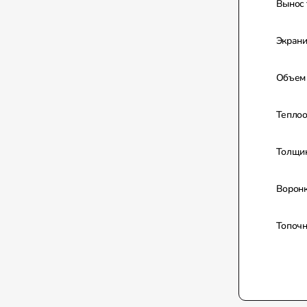
Вынос 
Экрани
Объем
Теплоо
Толщи
Воронк
Топочн