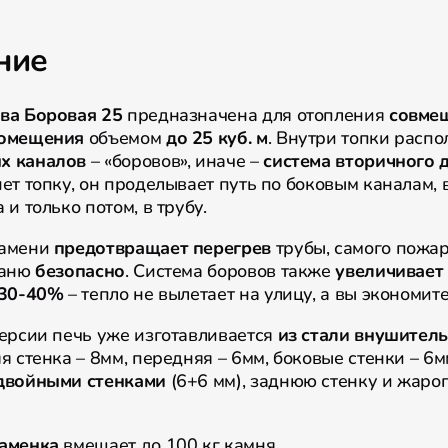
ние
ва
Боровая 25
предназначена для отопления
совме
помещения
объемом
до 25 куб. м
. Внутри топки расп
х каналов
– «боровов», иначе –
система вторичного д
ет топку, он проделывает путь по боковым каналам, 
 и только потом, в трубу.
амени
предотвращает перегрев
трубы, самого пожар
баню
безопасно
. Система боровов также
увеличивает
 30-40%
– тепло не вылетает на улицу, а вы экономит
версии печь уже изготавливается
из стали внушител
я стенка – 8мм, передняя – 6мм, боковые стенки – 6
двойными стенками
(6+6 мм), заднюю стенку и жар
аменка
вмещает до 100 кг камня.