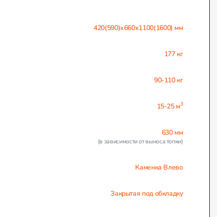
420(590)х660х1100(1600) мм
177 кг
90-110 кг
3
15-25 м
630 мм
(в зависимости от выноса топки)
Каменка Влево
Закрытая под обкладку