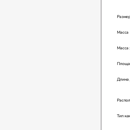
Разме
Масса
Масса 
Площад
Длина 
Распол
Тип ка