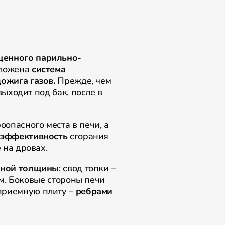
щенного парильно-
оложена
система
ожига газов.
Прежде, чем
выходит под бак, после в
оопасного места в печи, а
 эффективность
сгорания
е на дровах.
ьной толщины
: свод топки –
мм. Боковые стороны печи
оприемную плиту –
ребрами