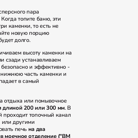
сперсного пара
 Когда топите баню, эти
и каменки, то есть не
чайте новую порцию
удет долго.
личиваем высоту каменки на
ли сзади устанавливаем
 безопасно и эффективно -
 нижнюю часть каменки и
опадает в самый
а отдыха или помывочное
 длиной 200 или 300 мм
. В
й проходит топочный канал
м или другими
овать печь
на два
 в моечное отделение ("ВМ