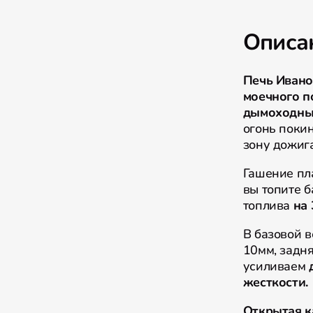
Описа
Печь Ивано
моечного 
дымоходны
огонь покин
зону дожига
Гашение пл
вы топите 
топлива
на
В базовой 
10мм, задня
усиливаем
жесткости.
Открытая к