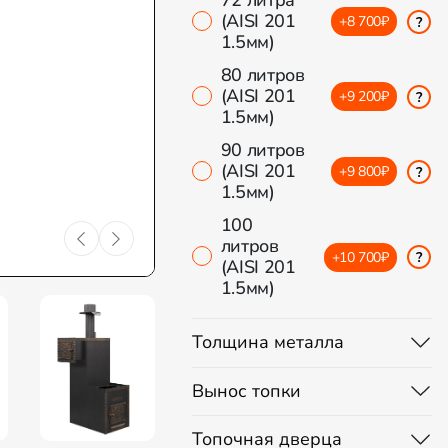
72 литра
(AISI 201
+8 700₽
?
1.5мм)
80 литров
(AISI 201
+9 200₽
?
1.5мм)
90 литров
(AISI 201
+9 800₽
?
1.5мм)
100
литров
+10 700₽
?
(AISI 201
1.5мм)
Толщина металла
Вынос топки
Топочная дверца