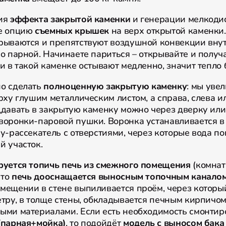
ия
эффекта закрытой каменки
и генерации мелкоди
е опцию
съемных крышек
на верх открытой каменки.
рываются и препятствуют воздушной конвекции внутр
ло парной. Начинаете париться – открывайте и полу
 в такой каменке остывают медленно, значит тепло б
о сделать
полноценную закрытую каменку
: мы уве
рху глушим металлическим листом, а справа, слева и
ддавать в закрытую каменку можно через дверку или
воронки-паровой пушки. Воронка устанавливается в
у-рассекатель с отверстиями, через которые вода п
й участок.
руется топичь печь из смежного помещения
(комнат
 то
печь дооснащается выносным топочным каналом
мещении в стене выпиливается проём, через которы
етру, в толще стены, обкладывается печным кирпичо
ыми материалами. Если есть необходимость смонтир
(парная+мойка)
, то подойдёт
модель с выносом бака