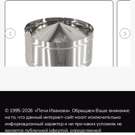
© 1995-2026
«Печи Иванова». Обращаем Ваше внимание
Оголовок-дефлектор для
Ого
на то, что данный интернет-сайт носит исключительно
дымохода — 115 / 200 — Нерж 0,5
дым
информационный характер и ни при каких условиях не
мм / Нерж 0,5 мм
мм /
является публичной офертой, определяемой