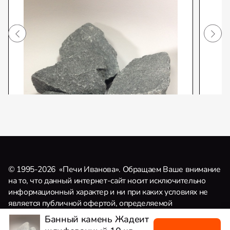
© 1995-2026
«Печи Иванова». Обращаем Ваше внимание
на то, что данный интернет-сайт носит исключительно
информационный характер и ни при каких условиях не
является публичной офертой, определяемой
Банный камень Габбро-Диабаз
Бан
положениями Статьи 437 (2) Гражданского кодекса
(Карелия) 20 кг
кг (
Банный камень Жадеит
Российской Федерации.
Политика конфиденциальности